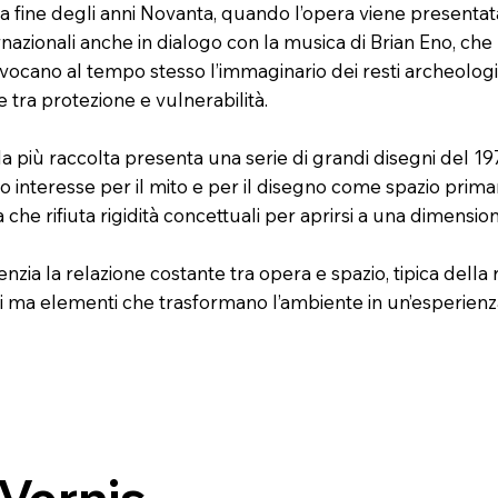
lla fine degli anni Novanta, quando l’opera viene presentat
internazionali anche in dialogo con la musica di Brian Eno, 
evocano al tempo stesso l’immaginario dei resti archeologic
tra protezione e vulnerabilità.
ala più raccolta presenta una serie di grandi disegni del 1
uo interesse per il mito e per il disegno come spazio primari
che rifiuta rigidità concettuali per aprirsi a una dimensi
zia la relazione costante tra opera e spazio, tipica della 
ti ma elementi che trasformano l’ambiente in un’esperienza
Vernis