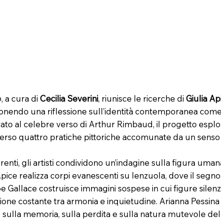
o
, a cura di
Cecilia Severini
, riunisce le ricerche di
Giulia Ap
onendo una riflessione sull’identità contemporanea come 
rato al celebre verso di Arthur Rimbaud, il progetto esplor
verso quattro pratiche pittoriche accomunate da un senso
enti, gli artisti condividono un’indagine sulla figura uman
ice realizza corpi evanescenti su lenzuola, dove il segno
pe Gallace costruisce immagini sospese in cui figure sile
ione costante tra armonia e inquietudine. Arianna Pessina 
sulla memoria, sulla perdita e sulla natura mutevole del ri