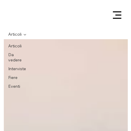
Articoli
Articoli
Da
vedere
Interviste
Fiere
Eventi