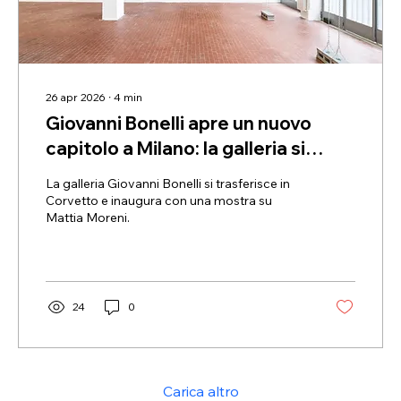
26 apr 2026
∙
4
min
Giovanni Bonelli apre un nuovo
capitolo a Milano: la galleria si
sposta in Corvetto e inaugura con
La galleria Giovanni Bonelli si trasferisce in
Mattia Moreni
Corvetto e inaugura con una mostra su
Mattia Moreni.
24
0
Carica altro