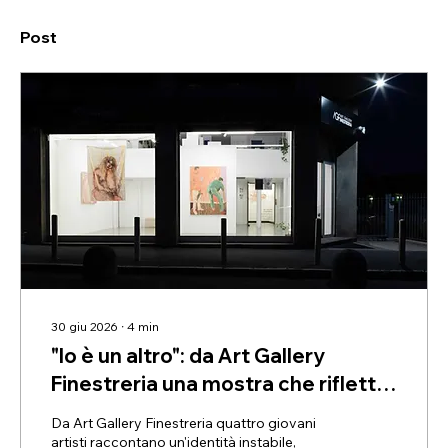
Post
30 giu 2026
∙
4
min
"Io è un altro": da Art Gallery
Finestreria una mostra che riflette
sull'identità frammentata del
Da Art Gallery Finestreria quattro giovani
presente
artisti raccontano un'identità instabile,