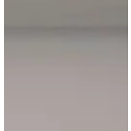
Fiere
Attraversare le immagini. Riflessioni sulla MIA Phot
Fair 2026 BNP Paribas
Un attraversamento visivo e sensibile del Mia Photo Fair 2026:
riflessioni sui temi emersi, tra memoria, trasformazione e dialogh
inattesi tra immagini.