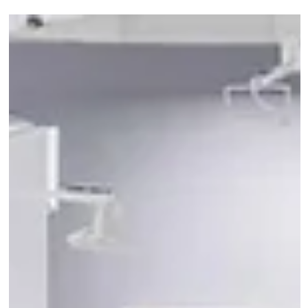
21 mar
Fiere
Quando la fotografia cambia forma: il focus su
Beyond Photography - Dialogue alla MIA Photo Fair
2026
Focus sulla sezione Beyond Photography - Dialogue alla MIA
Photo Fair 2026 tra fotografia, tecnologia e nuovi linguaggi
artistici.