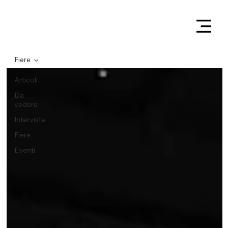
Fiere
Articoli
Da
vedere
Interviste
Fiere
Eventi