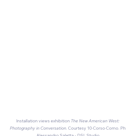
Installation views exhibition 
The New American West: 
Photography in Conversation
. Courtesy 
10·Corso·Como
. Ph 
Alessandro Saletta - DSL Studio