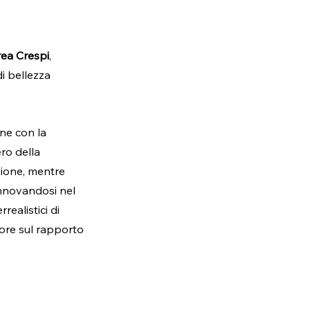
ea Crespi
, 
i bellezza 
ne con la 
ro della 
zione, mentre 
innovandosi nel 
realistici di 
tore sul rapporto 