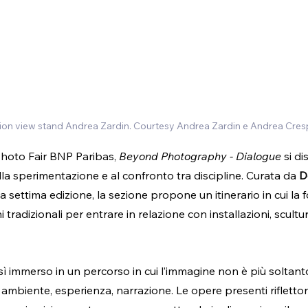
ation view stand Andrea Zardin. Courtesy Andrea Zardin e Andrea Cresp
Photo Fair BNP Paribas, 
Beyond Photography - Dialogue
 si d
la sperimentazione e al confronto tra discipline. Curata da 
D
ua settima edizione, la sezione propone un itinerario in cui la f
i tradizionali per entrare in relazione con installazioni, scultur
così immerso in un percorso in cui l’immagine non è più soltant
ambiente, esperienza, narrazione. Le opere presenti rifletton