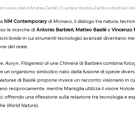
tion views stand Andrea Zardin. Courtesy Andrea Zardin e Andrea Cres
a 
NM Contemporary
 di Monaco, il dialogo tra natura, tecno
o le ricerche di 
Antonio Barbieri, Matteo Basilé
 e 
Vincenzo M
sioni ibride in cui strumenti tecnologici avanzati diventano me
ne del reale.
e, 
Auryn. Filogenesi di una Chimera
 di Barbieri combina fotogr
un organismo simbolico nato dalla fusione di specie diverse.
Naturae
 di Basilé propone invece un racconto visionario in c
no reciprocamente, mentre Marsiglia utilizza il visore Holo
ci, offrendo una riflessione sulla relazione tra tecnologia e e
he World Nature
).