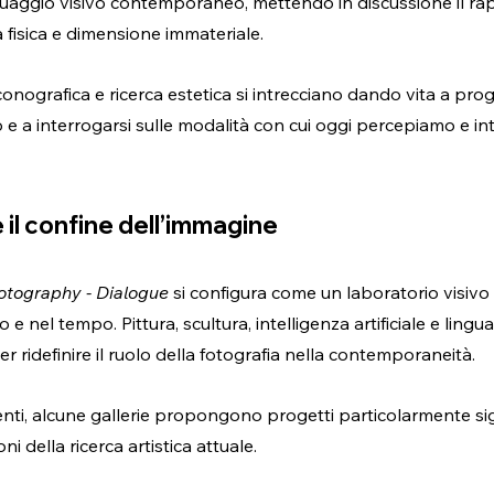
guaggio visivo contemporaneo, mettendo in discussione il rap
a fisica e dimensione immateriale.
onografica e ricerca estetica si intrecciano dando vita a prog
o e a interrogarsi sulle modalità con cui oggi percepiamo e in
 il confine dell’immagine
tography - Dialogue
 si configura come un laboratorio visivo 
 e nel tempo. Pittura, scultura, intelligenza artificiale e lingu
 ridefinire il ruolo della fotografia nella contemporaneità.
enti, alcune gallerie propongono progetti particolarmente sign
i della ricerca artistica attuale.