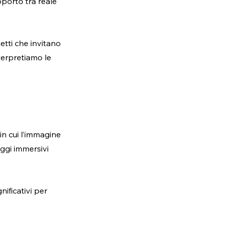
porto tra reale 
etti che invitano 
terpretiamo le 
in cui l’immagine 
aggi immersivi 
ificativi per 