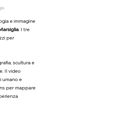
pi.
logia e immagine 
arsiglia
. I tre 
zzi per 
afia, scultura e 
 Il video 
ui umano e 
lens per mappare 
sperienza 