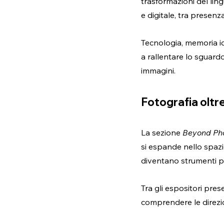
trasformazioni del lin
e digitale, tra presenz
Tecnologia, memoria ic
a rallentare lo sguard
immagini.
Fotografia oltre
La sezione 
Beyond Pho
si espande nello spazio
diventano strumenti per
Tra gli espositori pres
comprendere le direzion