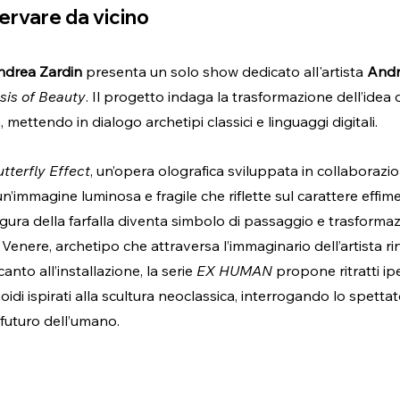
ervare da vicino
ndrea Zardin
 presenta un solo show dedicato all'artista 
Andr
is of Beauty
. Il progetto indaga la trasformazione dell’idea d
 mettendo in dialogo archetipi classici e linguaggi digitali.
tterfly Effect
, un’opera olografica sviluppata in collaborazio
un’immagine luminosa e fragile che riflette sul carattere effime
figura della farfalla diventa simbolo di passaggio e trasforma
 Venere, archetipo che attraversa l’immaginario dell’artista r
anto all’installazione, la serie 
EX HUMAN
 propone ritratti iper
idi ispirati alla scultura neoclassica, interrogando lo spetta
 futuro dell’umano.