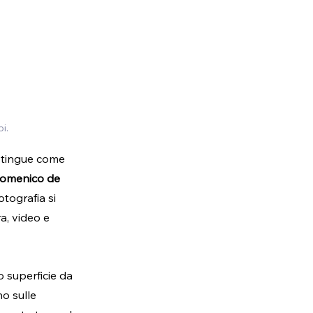
i.
istingue come 
omenico de 
otografia si 
a, video e 
o superficie da 
o sulle 