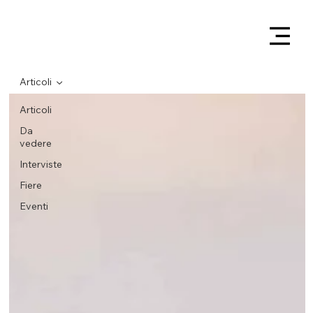
Articoli
Articoli
Da
vedere
Interviste
Fiere
Eventi