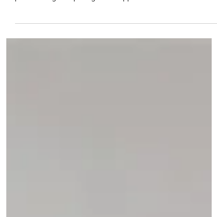
Milano Art Week 2026: una selezione di mostre ed eventi da non
perdere tra grandi protagonisti e appuntamenti last call in città.