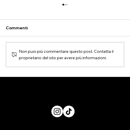
Commenti
Non puoi più commentare questo post. Contatta il
proprietario del sito per avere più informazioni.
MONS TROSITIES a Il Forte Arte
Milano: tra forma e coincidenze.
Privacy Policy
Chi siamo
Segnala una mostra
Trova una mostra
Articoli
Contatti
©2026 Milano Art Scene - All rights reserved