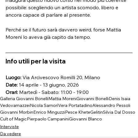
inaugura questo nuovo corso nel modo più coerente 
possibile: scegliendo un artista scomodo, libero e 
ancora capace di parlare al presente.
Perché se il futuro sarà davvero weird, forse Mattia 
Moreni lo aveva già capito da tempo.
Info utili per la visita
Luogo:
 Via Arcivescovo Romilli 20, Milano
Date:
 14 aprile - 13 giugno, 2026
Orari:
 Martedì - Sabato: 11:00 - 19:00
Galleria Giovanni Bonelli
Mattia Moreni
Giovanni Bonelli
Denis Isaia
Vedovamazzei
Nicola Samorì
Vera Portatadino
Alessandro Pessoli
Giovanni Morbin
Enrico Minguzzi
Pesce Khete
Gelitin
Silvia Dal Dosso
Cult of Magic
Pierpaolo Campanini
Giovanni Blanco
Interviste
Da vedere