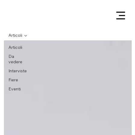
Articoli
Articoli
Da
vedere
Interviste
Fiere
Eventi